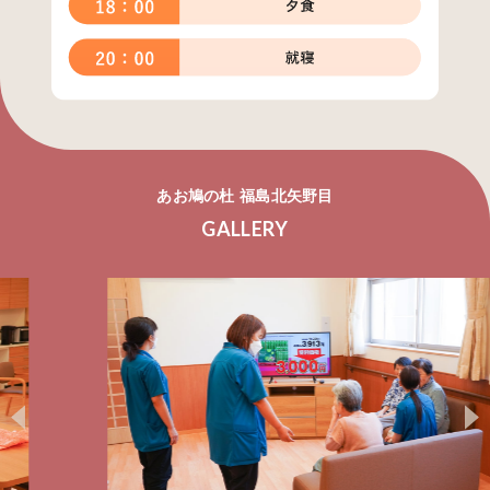
あお鳩の杜 福島北矢野目
GALLERY